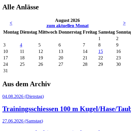
Alle Anlässe
August 2026
<
>
zum aktuellen Monat
Mo
ntag
Di
enstag
Mi
ttwoch
Do
nnerstag
Fr
eitag
Sa
mstag
So
nnta
1
2
3
4
5
6
7
8
9
10
11
12
13
14
15
16
17
18
19
20
21
22
23
24
25
26
27
28
29
30
31
Aus dem Archiv
04.08.2026
(Dienstag)
Trainingsschiessen 100 m Kugel/Hase/Taub
27.06.2026
(Samstag)