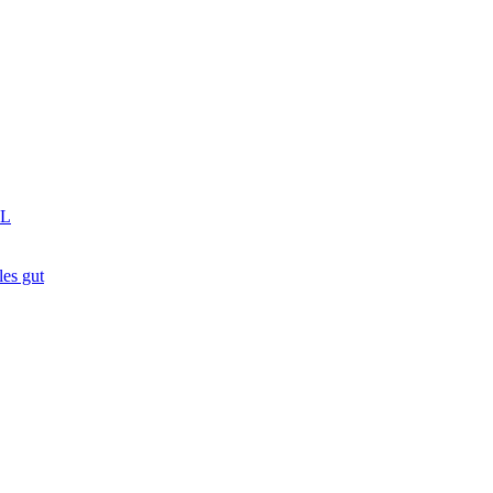
GL
es gut