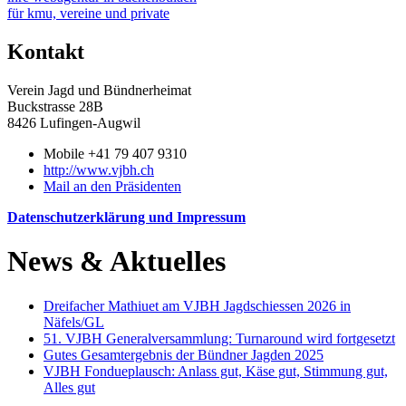
für kmu, vereine und private
Kontakt
Verein Jagd und Bündnerheimat
Buckstrasse 28B
8426 Lufingen-Augwil
Mobile +41 79 407 9310
http://www.vjbh.ch
Mail an den Präsidenten
Datenschutzerklärung und Impressum
News & Aktuelles
Dreifacher Mathiuet am VJBH Jagdschiessen 2026 in
Näfels/GL
51. VJBH Generalversammlung: Turnaround wird fortgesetzt
Gutes Gesamtergebnis der Bündner Jagden 2025
VJBH Fondueplausch: Anlass gut, Käse gut, Stimmung gut,
Alles gut