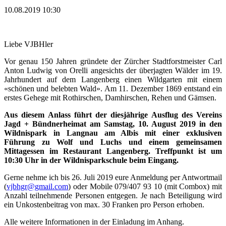
10.08.2019 10:30
Liebe VJBHler
Vor genau 150 Jahren gründete der Zürcher Stadtforstmeister Carl
Anton Ludwig von Orelli angesichts der überjagten Wälder im 19.
Jahrhundert auf dem Langenberg einen Wildgarten mit einem
«schönen und belebten Wald». Am 11. Dezember 1869 entstand ein
erstes Gehege mit Rothirschen, Damhirschen, Rehen und Gämsen.
Aus diesem Anlass führt der diesjährige Ausflug des Vereins
Jagd + Bündnerheimat am Samstag, 10. August 2019 in den
Wildnispark in Langnau am Albis mit einer exklusiven
Führung zu Wolf und Luchs und einem gemeinsamen
Mittagessen im Restaurant Langenberg. Treffpunkt ist um
10:30 Uhr in der Wildnisparkschule beim Eingang.
Gerne nehme ich bis 26. Juli 2019 eure Anmeldung per Antwortmail
(
vjbhgr@gmail.com
) oder Mobile 079/407 93 10 (mit Combox) mit
Anzahl teilnehmende Personen entgegen. Je nach Beteiligung wird
ein Unkostenbeitrag von max. 30 Franken pro Person erhoben.
Alle weitere Informationen in der Einladung im Anhang.