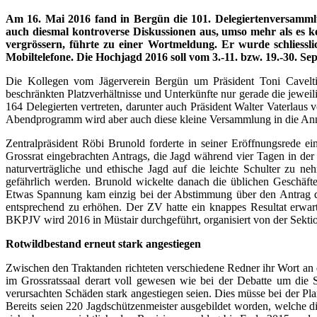
Am 16. Mai 2016 fand in Bergün die 101. Delegiertenversamm
auch diesmal kontroverse Diskussionen aus, umso mehr als es k
vergrössern, führte zu einer Wortmeldung. Er wurde schliess
Mobiltelefone. Die Hochjagd 2016 soll vom 3.-11. bzw. 19.-30. Se
Die Kollegen vom Jägerverein Bergün um Präsident Toni Cavelti 
beschränkten Platzverhältnisse und Unterkünfte nur gerade die jewei
164 Delegierten vertreten, darunter auch Präsident Walter Vaterl
Abendprogramm wird aber auch diese kleine Versammlung in die A
Zentralpräsident Röbi Brunold forderte in seiner Eröffnungsrede 
Grossrat eingebrachten Antrags, die Jagd während vier Tagen in der 2
naturverträgliche und ethische Jagd auf die leichte Schulter zu ne
gefährlich werden. Brunold wickelte danach die üblichen Geschäfte
Etwas Spannung kam einzig bei der Abstimmung über den Antrag d
entsprechend zu erhöhen. Der ZV hatte ein knappes Resultat erwarte
BKPJV wird 2016 in Müstair durchgeführt, organisiert von der Sektio
Rotwildbestand erneut stark angestiegen
Zwischen den Traktanden richteten verschiedene Redner ihr Wort an di
im Grossratssaal derart voll gewesen wie bei der Debatte um die 
verursachten Schäden stark angestiegen seien. Dies müsse bei der Pl
Bereits seien 220 Jagdschützenmeister ausgebildet worden, welche di