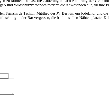
rlegen zu können, so dass die Änderungen nach Anhörung der Gemeinde
äger- und Wildschutzverbandes forderte die Anwesenden auf, für ihre Pa
 Fränzlis da Tschlin, Mitglied des JV Bergün, ein Jodelchor und die 
nttäuschung in der Bar vergessen, die bald aus allen Nähten platzte. K