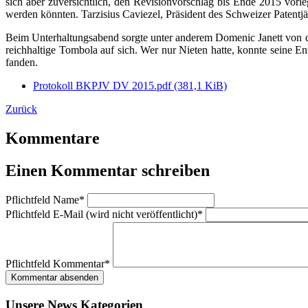
sich aber zuversichtlich, den Revisionvorschlag bis Ende 2015 vo
werden könnten. Tarzisius Caviezel, Präsident des Schweizer Patentj
Beim Unterhaltungsabend sorgte unter anderem Domenic Janett von den
reichhaltige Tombola auf sich. Wer nur Nieten hatte, konnte seine E
fanden.
Protokoll BKPJV DV 2015.pdf
(381,1 KiB)
Zurück
Kommentare
Einen Kommentar schreiben
Pflichtfeld
Name
*
Pflichtfeld
E-Mail (wird nicht veröffentlicht)
*
Pflichtfeld
Kommentar
*
Kommentar absenden
Unsere News Kategorien