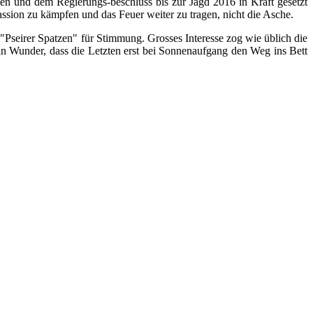
n und dem Regierungs-beschluss bis zur Jagd 2016 in Kraft gesetzt
ssion zu kämpfen und das Feuer weiter zu tragen, nicht die Asche.
"Pseirer Spatzen" für Stimmung. Grosses Interesse zog wie üblich die
ein Wunder, dass die Letzten erst bei Sonnenaufgang den Weg ins Bett