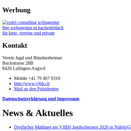
Werbung
ihre webagentur in bachenbülach
für kmu, vereine und private
Kontakt
Verein Jagd und Bündnerheimat
Buckstrasse 28B
8426 Lufingen-Augwil
Mobile +41 79 407 9310
http://www.vjbh.ch
Mail an den Präsidenten
Datenschutzerklärung und Impressum
News & Aktuelles
Dreifacher Mathiuet am VJBH Jagdschiessen 2026 in Näfels/