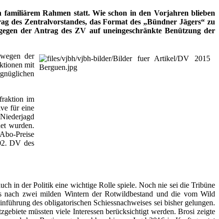
n familiärem Rahmen statt.
Wie schon in den Vorjahren blieben
trag des Zentralvorstandes, das Format des „Bündner Jägers“ zu
dagegen der Antrag des ZV auf uneingeschränkte Benützung der
 wegen der
ktionen mit
rgnüglichen
fraktion im
ve für eine
 Niederjagd
det wurden.
 Abo-Preise
102. DV des
h in der Politik eine wichtige Rolle spiele. Noch nie sei die Tribüne
dass nach zwei milden Wintern der Rotwildbestand und die vom Wild
inführung des obligatorischen Schiessnachweises sei bisher gelungen.
gebiete müssten viele Interessen berücksichtigt werden. Brosi zeigte