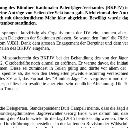
lung des Bündner Kantonalen Patentjäger-Verbandes (BKPJV) i
eine Anträge von Seiten der Sektionen gab. Nicht einmal der An
lich mit überdeutlichem Mehr klar abgelehnt. Bewilligt wurde 
ptember stattfinden.
sprangen kurzfristig als Organisatoren der DV ein, konnten aber
ligen Delegierten der Sektionen zulassen. So waren den "nur" die 76 Se
aus vom VJBH. Dank dem grossen Engagement der Bergüner und dem ve
nnalen des BKPJV eingehen.
ein Mitspracherecht des BKPJV bei der Behandlung des von der Jäger
. Oktoberhälfte noch einmal zu eröffnen. Er warnte davor, die Initiati
hmen. Diese sei zumindest in Teilen gültig und dürfte vor allem der
 speditiv ab, die von den Delegierten jeweils einstimmig verabschie
es ZV auf, das Format des "Bündner Jäger" zu vergrössern und die
t, schliesslich resultierte aber eine sehr deutliche Ablehnung. Die 
n Turettas.
e Delegierten. Standespräsident Duri Campell meinte, dass die Jagd auc
Sonderjagdinitiative. Jagdverwalter Georg Brosi wies darauf hin, 
anung der Abschussziele für die Jagd 2015 berücksichtig werden. Die E
e Durchführung sicherstellen. In der laufenden Revision der Wildschütz