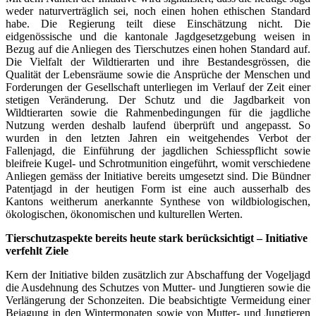
weder naturverträglich sei, noch einen hohen ethischen Standard
habe. Die Regierung teilt diese Einschätzung nicht. Die
eidgenössische und die kantonale Jagdgesetzgebung weisen in
Bezug auf die Anliegen des Tierschutzes einen hohen Standard auf.
Die Vielfalt der Wildtierarten und ihre Bestandesgrössen, die
Qualität der Lebensräume sowie die Ansprüche der Menschen und
Forderungen der Gesellschaft unterliegen im Verlauf der Zeit einer
stetigen Veränderung. Der Schutz und die Jagdbarkeit von
Wildtierarten sowie die Rahmenbedingungen für die jagdliche
Nutzung werden deshalb laufend überprüft und angepasst. So
wurden in den letzten Jahren ein weitgehendes Verbot der
Fallenjagd, die Einführung der jagdlichen Schiesspflicht sowie
bleifreie Kugel- und Schrotmunition eingeführt, womit verschiedene
Anliegen gemäss der Initiative bereits umgesetzt sind. Die Bündner
Patentjagd in der heutigen Form ist eine auch ausserhalb des
Kantons weitherum anerkannte Synthese von wildbiologischen,
ökologischen, ökonomischen und kulturellen Werten.
Tierschutzaspekte bereits heute stark berücksichtigt – Initiative
verfehlt Ziele
Kern der Initiative bilden zusätzlich zur Abschaffung der Vogeljagd
die Ausdehnung des Schutzes von Mutter- und Jungtieren sowie die
Verlängerung der Schonzeiten. Die beabsichtigte Vermeidung einer
Bejagung in den Wintermonaten sowie von Mutter- und Jungtieren