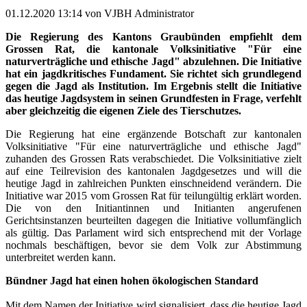
01.12.2020 13:14
von VJBH Administrator
Die Regierung des Kantons Graubünden empfiehlt dem
Grossen Rat, die kantonale Volksinitiative "Für eine
naturverträgliche und ethische Jagd" abzulehnen. Die Initiative
hat ein jagdkritisches Fundament. Sie richtet sich grundlegend
gegen die Jagd als Institution. Im Ergebnis stellt die Initiative
das heutige Jagdsystem in seinen Grundfesten in Frage, verfehlt
aber gleichzeitig die eigenen Ziele des Tierschutzes.
Die Regierung hat eine ergänzende Botschaft zur kantonalen
Volksinitiative "Für eine naturverträgliche und ethische Jagd"
zuhanden des Grossen Rats verabschiedet. Die Volksinitiative zielt
auf eine Teilrevision des kantonalen Jagdgesetzes und will die
heutige Jagd in zahlreichen Punkten einschneidend verändern. Die
Initiative war 2015 vom Grossen Rat für teilungültig erklärt worden.
Die von den Initiantinnen und Initianten angerufenen
Gerichtsinstanzen beurteilten dagegen die Initiative vollumfänglich
als gültig. Das Parlament wird sich entsprechend mit der Vorlage
nochmals beschäftigen, bevor sie dem Volk zur Abstimmung
unterbreitet werden kann.
Bündner Jagd hat einen hohen ökologischen Standard
Mit dem Namen der Initiative wird signalisiert, dass die heutige Jagd