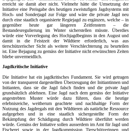
erreicht sie damit aber nicht. Vielmehr hätte die Umsetzung der
Initiative eine Preisgabe des heutigen zweistufigen Jagdsystems mit
Hoch- und Sonderjagd zur Folge und wäre die private Jagd neu
durch eine staatlich organisierte Regiejagd zu ergänzen, welche – in
gegenüber heute gar längeren Zeitfenstern – die
Bestandesregulierung im Winter sicherstellen müsste. Überdies
würde eine Vorverlegung des Hochjagdbeginns in den August und
damit in die Feistzeit der Wildtiere erforderlich, was aus
tierschützerischer Sicht als weitere Verschlechterung zu beurteilen
ist. Eine Bejagung zu gemäss der Initiative nicht erwünschten Zeiten
bliebe unvermeidlich.
J
agdkritische Initiative
Die Initiative hat ein jagdkritisches Fundament. Sie wird getragen
von der transparent dargestellten Überzeugung der Initiantinnen und
Initianten, dass sie die Jagd falsch finden und die private Jagd
grundsätzlich ablehnen. Eine Jagd nach dem gemäss der Initiative
angestrebten Muster würde dazu führen, dass die heutige
erlebnisreiche, weitherum geachtete und nachhaltige Form der
Nutzung des Jagdregals mit den Wildtieren als natürliche Ressource
aufgegeben und in eine staatlich sichergestellte Form der
Bekämpfung der Schädigung durch Wildtiere überführt werden
würde. Gemäss der Initiative sollen ausserdem im Amt für Jagd und
Fischerei sowie in der Jagdkommission Tierschützerinnen und