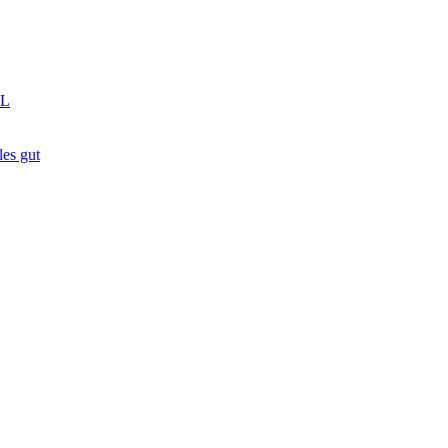
GL
es gut