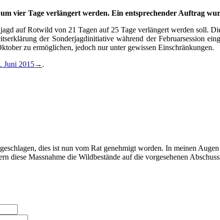
17 um vier Tage verlängert werden. Ein entsprechender Auftrag 
agd auf Rotwild von 21 Tagen auf 25 Tage verlängert werden soll. Dies 
serklärung der Sonderjagdinitiative während der Februarsession einge
ktober zu ermöglichen, jedoch nur unter gewissen Einschränkungen.
. Juni 2015→
.
vorgeschlagen, dies ist nun vom Rat genehmigt worden. In meinen Auge
ern diese Massnahme die Wildbestände auf die vorgesehenen Abschussz