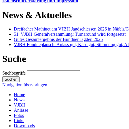
Datenschutzerklärung und Impressum
News & Aktuelles
Dreifacher Mathiuet am VJBH Jagdschiessen 2026 in Näfels/
51. VJBH Generalversammlung: Turnaround wird fortgesetzt
Gutes Gesamtergebnis der Bündner Jagden 2025
VJBH Fondueplausch: Anlass gut, Käse gut, Stimmung gut, All
Suche
Suchbegriffe
Suchen
Navigation überspringen
Home
News
VJBH
Anlässe
Fotos
Links
Downloads