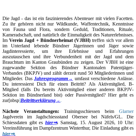
Die Jagd - das ist ein faszinierendes Abenteuer mit vielen Facetten.
Zu ihr gehören nicht nur Wildkunde, Waffentechnik, Kenntnisse
von Fauna und Flora, sondern Geduld, Traditionen, Rituale,
Kameradschaft, und natürlich die Einmaligkeit des Naturerlebnisses.
Im
Verein Jagd + Bündnerheimat (VJBH)
treffen sich vor allem
im Unterland lebende Bündner Jägerinnen und Jäger sowie
Jagdinteressierte, um ihre Erlebnisse und Erfahrungen
auszutauschen und ihre Verbundenheit mit der Jagd und dem
Brauchtum im Kanton Graubünden zu zeigen. Der VJBH ist eine
zugewandte Sektion des Bündner Kantonalen Patentjäger-
Verbandes (BKPJV) und zählt derzeit rund 50 Mitgliederinnen und
Mitglieder. Das
Jahresprogram
m
→
umfasst verschiedene Anlässe.
Du interessierst Dich für einen Beitritt? Als Aktivmitglied, B-
Mitglied (falls Du bereits Aktivmitglied einer anderen BKPJV-
Sektion im Bündnerland bist) oder Passivmitglied? Hier geht es
zur[nbsp
]
Beitrittserklärung→
.
Nächste Veranstaltungen:
Trainingsschiessen beim
Glarner
Jagdverein im Jagdschiessstand Obersee bei Näfels/GL. Die
Schiessdaten gibt es
hier⇒
.
Samstag, 15. August 2026, 10 Uhr:
Vereinsführung im Dampfzentrum Winterthur, Die Einladung gibt es
hier⇒.