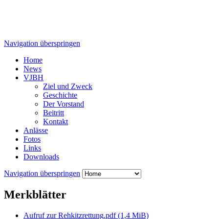
Navigation überspringen
Home
News
VJBH
Ziel und Zweck
Geschichte
Der Vorstand
Beitritt
Kontakt
Anlässe
Fotos
Links
Downloads
Navigation überspringen
Merkblätter
Aufruf zur Rehkitzrettung.pdf
(1,4 MiB)