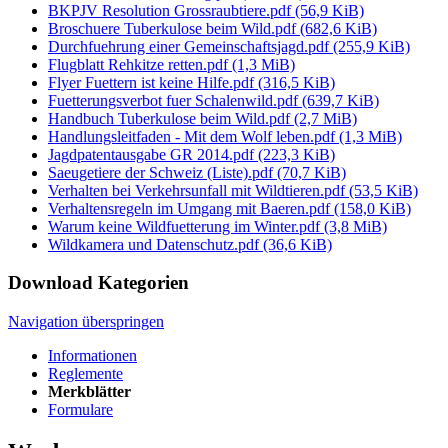
BKPJV Resolution Grossraubtiere.pdf
(56,9 KiB)
Broschuere Tuberkulose beim Wild.pdf
(682,6 KiB)
Durchfuehrung einer Gemeinschaftsjagd.pdf
(255,9 KiB)
Flugblatt Rehkitze retten.pdf
(1,3 MiB)
Flyer Fuettern ist keine Hilfe.pdf
(316,5 KiB)
Fuetterungsverbot fuer Schalenwild.pdf
(639,7 KiB)
Handbuch Tuberkulose beim Wild.pdf
(2,7 MiB)
Handlungsleitfaden - Mit dem Wolf leben.pdf
(1,3 MiB)
Jagdpatentausgabe GR 2014.pdf
(223,3 KiB)
Saeugetiere der Schweiz (Liste).pdf
(70,7 KiB)
Verhalten bei Verkehrsunfall mit Wildtieren.pdf
(53,5 KiB)
Verhaltensregeln im Umgang mit Baeren.pdf
(158,0 KiB)
Warum keine Wildfuetterung im Winter.pdf
(3,8 MiB)
Wildkamera und Datenschutz.pdf
(36,6 KiB)
Download Kategorien
Navigation überspringen
Informationen
Reglemente
Merkblätter
Formulare