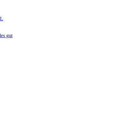
GL
es gut